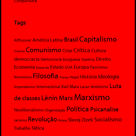
Conjuntura
Tags
Capitalismo
Brasil
América Latina
Althusser
Comunismo
Crítica
Crise
Cultura
Cinema
democracia
Direito
Democracia burguesa
Dialética
Economia
Europa
Estado
Fascismo
EUA
Esquerda
Filosofia
Ideologia
História
feminismo
Hegel
França
Luta
Karl Marx
Internacional
Lacan
leninismo
Imperialismo
Marxismo
Lênin
Marx
de classes
Política
Psicanalise
Neoliberalismo
Organização
Revolução
Socialismo
Slavoj Zizek
racismo
Rússia
Tática
Trabalho