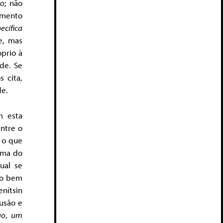
to
; não
imento
ecífica
e, mas
óprio à
ade. Se
 cita,
de.
m esta
entre o
, o que
rma do
ual se
to bem
enítsin
lusão e
uo
,
um