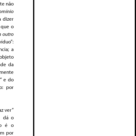
te não
omínio
 dizer
 que o
m
outro
víduo”:
cia; a
objeto
nde da
mente
” e do
o: por
az ver”
s dá o
to é o
am por