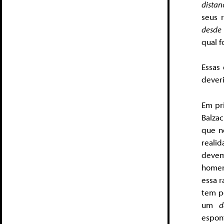
distan
seus 
desde 
qual 
Essas 
dever
Em pri
Balza
que n
reali
devem
homens
essa r
tem po
um
d
espon