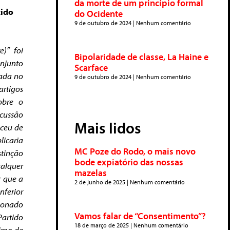
da morte de um princípio formal
zido
do Ocidente
9 de outubro de 2024
Nenhum comentário
)” foi
Bipolaridade de classe, La Haine e
onjunto
Scarface
uada no
9 de outubro de 2024
Nenhum comentário
artigos
obre o
scussão
Mais lidos
iceu de
licaria
MC Poze do Rodo, o mais novo
stinção
bode expiatório das nossas
ualquer
mazelas
r que a
2 de junho de 2025
Nenhum comentário
nferior
tionado
Vamos falar de “Consentimento”?
Partido
18 de março de 2025
Nenhum comentário
ximo de