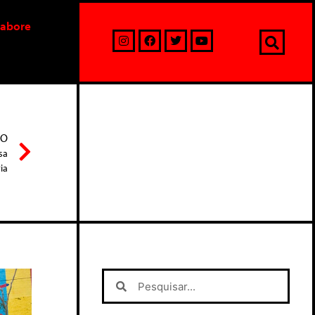
labore
MO
sa
ia