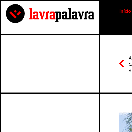
Início
A
C
A