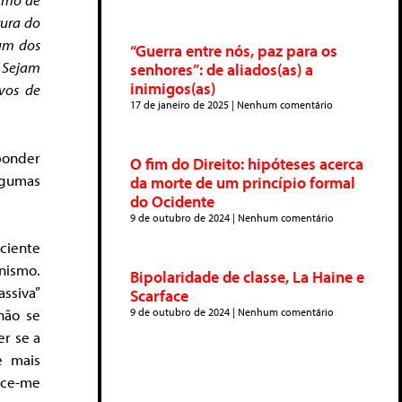
tura do
hum dos
“Guerra entre nós, paz para os
. Sejam
senhores”: de aliados(as) a
inimigos(as)
vos de
17 de janeiro de 2025
Nenhum comentário
ponder
O fim do Direito: hipóteses acerca
lgumas
da morte de um princípio formal
do Ocidente
9 de outubro de 2024
Nenhum comentário
ciente
nismo.
Bipolaridade de classe, La Haine e
assiva”
Scarface
9 de outubro de 2024
Nenhum comentário
não se
er se a
e mais
rece-me