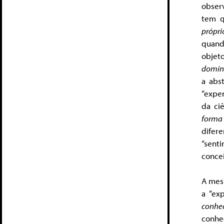
obser
tem q
própri
quand
objeto
domín
a abs
“expe
da ci
forma
difer
“sent
concei
A mesm
a “ex
conhe
conhe