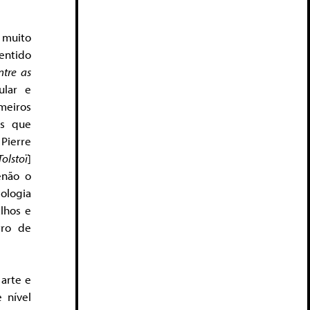
 muito
entido
ntre as
ular e
meiros
os que
Pierre
Tolstoï
]
enão o
ologia
lhos e
tro de
 arte e
 nível