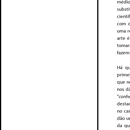
médio
subst
cientí
com o
uma re
arte é
tomar
fazem
Há qu
primei
que no
nos d
“
conhe
desta
no cas
dão um
da qu