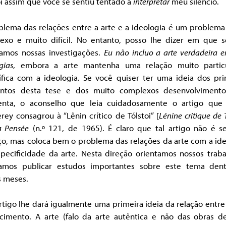
i assim que você se sentiu tentado a
interpretar
meu silêncio.
blema das relações entre a arte e a ideologia é um problema
exo e muito difícil. No entanto, posso lhe dizer em que s
tamos nossas investigações.
Eu não incluo a arte verdadeira e
gias
, embora a arte mantenha uma relação muito partic
ífica com a ideologia. Se você quiser ter uma ideia dos pri
ntos desta tese e dos muito complexos desenvolviment
enta, o aconselho que leia cuidadosamente o artigo que 
ey consagrou à “Lênin crítico de Tólstoi” [
Lénine critique de 
a Pensée
(n.º 121, de 1965). É claro que tal artigo não é s
o, mas coloca bem o problema das relações da arte com a ide
specificidade da arte. Nesta direção orientamos nossos traba
amos publicar estudos importantes sobre este tema den
s meses.
rtigo lhe dará igualmente uma primeira ideia da relação entre
cimento. A arte (falo da arte autêntica e não das obras de