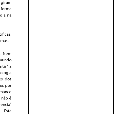
rgiram
 forma
ogia na
íficas,
emas.
ia. Nem
 mundo
tir” a
ologia
es dos
na; por
romance
” não é
ência”
. Esta