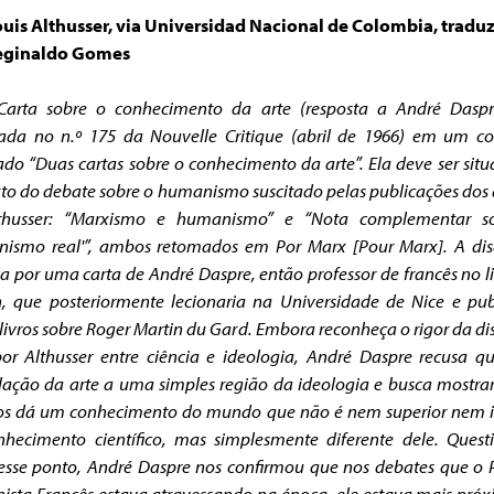
ouis Althusser, via Universidad Nacional de Colombia, tradu
eginaldo Gomes
“Carta sobre o conhecimento da arte (resposta a André Daspre
ada no n.º 175 da Nouvelle Critique (abril de 1966) em um c
lado “Duas cartas sobre o conhecimento da arte”. Ela deve ser sit
to do debate sobre o humanismo suscitado pelas publicações dos 
thusser: “Marxismo e humanismo” e “Nota complementar s
nismo real'”, ambos retomados em Por Marx [Pour Marx].
A di
 por uma carta de André Daspre, então professor de francês no l
, que posteriormente lecionaria na Universidade de Nice e pub
 livros sobre Roger Martin du Gard. Embora reconheça o rigor da di
por Althusser entre ciência e ideologia, André Daspre recusa q
lação da arte a uma simples região da ideologia e busca mostra
os dá um conhecimento do mundo que não é nem superior nem i
hecimento científico, mas simplesmente diferente dele. Ques
esse ponto, André Daspre nos confirmou que nos debates que o 
sta Francês estava atravessando na época, ele estava mais pró