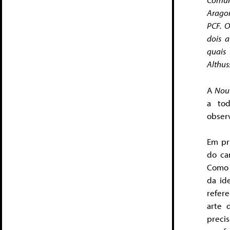
Aragon
PCF. O
dois a
quais
Althus
A
Nouv
a tod
observ
Em pr
do ca
Como v
da id
refere
arte 
precis