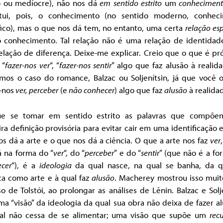
 ou medíocre), não nos dá
em
sentido estrito
um
conhecimen
itui, pois, o conhecimento (no sentido moderno, conhec
fico), mas o que nos dá tem, no entanto, uma certa
relação esp
 conhecimento. Tal relação não é uma relação de identidad
lação de diferença. Deixe-me explicar. Creio que o que é pr
 “
fazer-nos ver
“, “
fazer-nos sentir
” algo que faz alusão à realid
mos o caso do romance, Balzac ou Soljenítsin, já que você os
-nos
ver, perceber
(e
não conhecer
) algo que faz
alusão
à realida
e se tomar em sentido estrito as palavras que compõe
ra definição provisória para evitar cair em uma identificação 
s dá a arte e o que nos dá a ciência. O que a arte nos faz
ver
á na forma do “
ver
“, do “
perceber
” e do “
sentir
” (que não é a fo
cer
“), é a
ideologia
da qual nasce, na qual se banha, da q
ca como arte e à qual faz
alusão
. Macherey mostrou isso mui
o de Tolstói, ao prolongar as análises de Lênin. Balzac e Solj
a “visão” da ideologia da qual sua obra não deixa de fazer a
al não cessa de se alimentar; uma visão que supõe um
rec