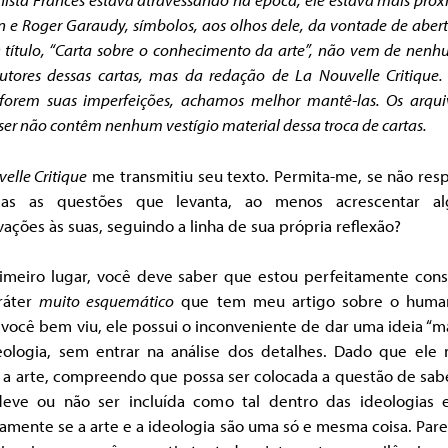
 e Roger Garaudy, símbolos, aos olhos dele, da vontade de aber
 título, “Carta sobre o conhecimento da arte”, não vem de nen
utores dessas cartas, mas da redação de La Nouvelle Critique
 forem suas imperfeições, achamos melhor mantê-las. Os arqui
ser não contêm nenhum vestígio material dessa troca de cartas.
elle Critique
me transmitiu seu texto. Permita-me, se não res
as as questões que levanta, ao menos acrescentar a
ações às suas, seguindo a linha de sua própria reflexão?
imeiro lugar, você deve saber que estou perfeitamente cons
ráter
muito esquemático
que tem meu artigo sobre o huma
ocê bem viu, ele possui o inconveniente de dar uma ideia “m
eologia, sem entrar na análise dos detalhes. Dado que ele 
 a arte, compreendo que possa ser colocada a questão de sab
deve ou não ser incluída como tal dentro das ideologias 
amente se a arte e a ideologia são uma só e mesma coisa. Pa