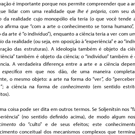
vação é importante porque nos permite compreender que a ar
ue lidar com uma realidade que
lhe é
própria
, com seu
d
o
da realidade cujo monopólio ela teria (o que você tende a
o afirma que “com a arte o conhecimento se torna humano”,
 da arte é “o indivíduo”), enquanto a ciência teria a ver com
u
io
da realidade (ou seja, em oposição à “experiência” e ao “indi
tração das estruturas). A ideologia também é objeto da ciên
riência” também é objeto da ciência; o “indivíduo” também é 
ência. A verdadeira diferença entre a arte e a ciência depe
 específica
em que nos dão, de uma maneira completa
ente, o mesmo objeto: a arte na forma do “ver”, do “perceber
ir”; a ciência na forma de
conhecimento
(em sentido estrit
tos).
a coisa pode ser dita em outros termos. Se Soljenítsin nos “f
periência” (no sentido definido acima), de modo algum no
cimento
do “culto” e de seus efeitos; este conhecimen
cimento conceitual dos mecanismos complexos que termin