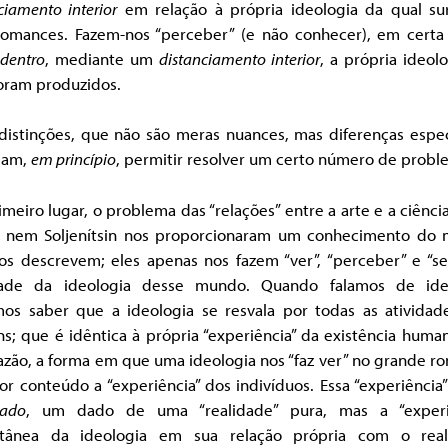
ciamento interior
em relação à própria ideologia da qual su
romances. Fazem-nos “perceber” (e não conhecer), em certa
dentro
, mediante um
distanciamento interior
, a própria ideol
foram produzidos.
distinções, que não são meras nuances, mas diferenças espec
iam,
em princípio
, permitir resolver um certo número de probl
meiro lugar, o problema das “relações” entre a arte e a ciênc
c nem Soljenítsin nos proporcionaram um conhecimento do
os descrevem; eles apenas nos fazem “ver”, “perceber” e “sen
dade da ideologia desse mundo. Quando falamos de ide
os saber que a ideologia se resvala por todas as atividad
; que é idêntica à própria “experiência” da existência huma
azão, a forma em que uma ideologia nos “faz ver” no grande 
r conteúdo a “experiência” dos indivíduos. Essa “experiência
ado
, um dado de uma “realidade” pura, mas a “experi
tânea da ideologia em sua relação própria com o real