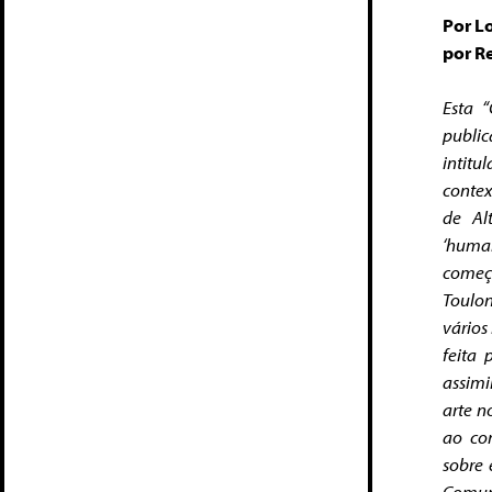
Por L
por R
Esta 
public
intitu
contex
de Al
‘huma
começa
Toulon
vários
feita 
assimi
arte n
ao con
sobre 
Comuni