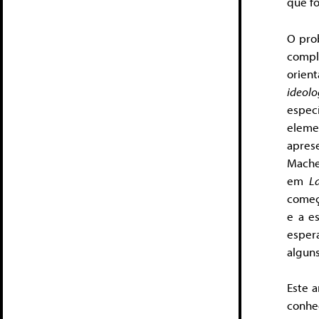
que fo
O pro
compl
orien
ideolo
espec
eleme
apres
Macher
em
L
começ
e a e
esper
algun
Este a
conhe