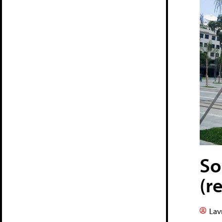
So
(r
Lav